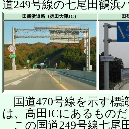
道249号線の七尾田鶴
田鶴浜道路（徳田大津JC）
田
国道470号線を示す標
は、高田ICにあるもの
この国道249号線七尾田