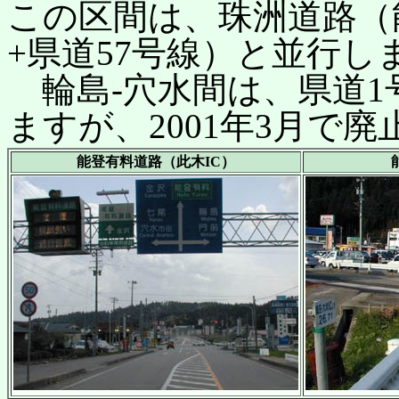
この区間は、珠洲道路（
+県道57号線）と並行し
輪島-穴水間は、県道1
ますが、2001年3月で
能登有料道路（此木IC）