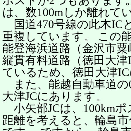
ポストが2つもあります。
は、数100mしか離れて
国道470号線の此木IC
重複しています。 この
能登海浜道路（金沢市粟崎
縦貫有料道路（徳田大津I
ているため、徳田大津IC
また、能越自動車道の0
大津JCにあります。
小矢部JCは、100km
距離を考えると、輪島市