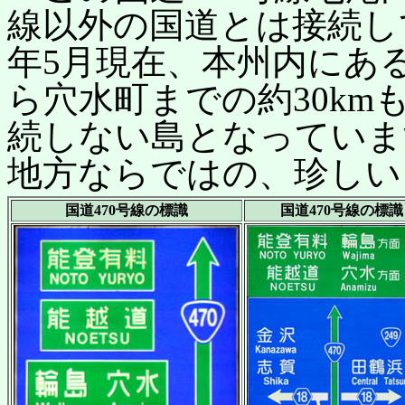
線以外の国道とは接続して
年5月現在、本州内にあ
ら穴水町までの約30k
続しない島となっていま
地方ならではの、珍しい
国道470号線の標識
国道470号線の標識