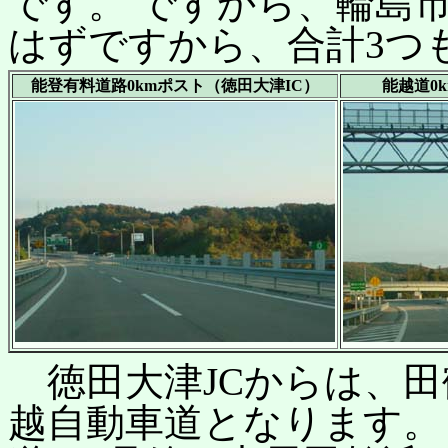
です。 ですから、輪島市
はずですから、合計3つ
能登有料道路0kmポスト（徳田大津IC）
能越道0
徳田大津JCからは、田
越自動車道となります。 