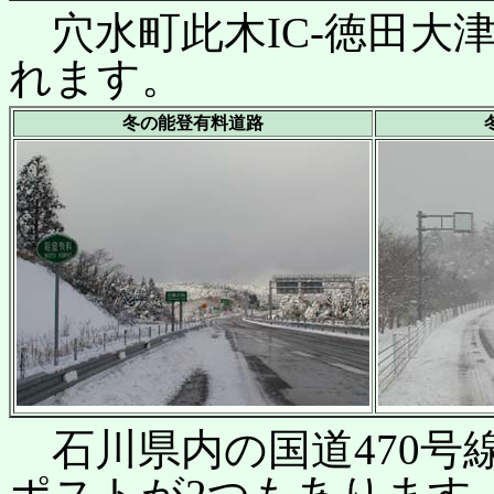
穴水町此木IC-徳田大津
れます。
冬の能登有料道路
石川県内の国道470号