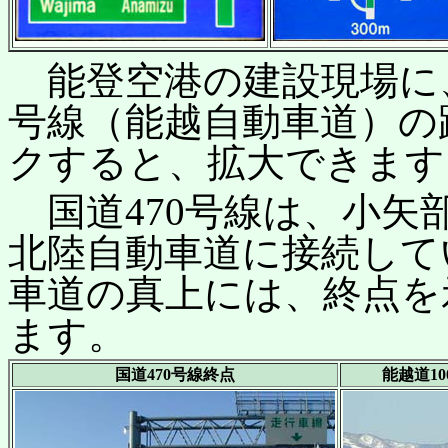
能登空港の建設現場に、
号線（能越自動車道）の
クすると、拡大できます
国道470号線は、小矢
北陸自動車道に接続して
車道の真上には、終点を示
ます。
国道470号線終点
能越道1