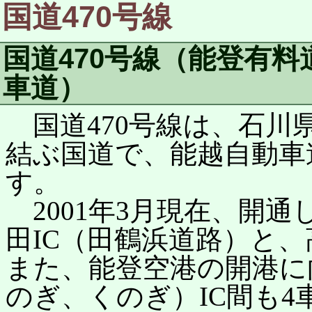
国道470号線
国道470号線（能登有
車道）
国道470号線は、石川
結ぶ国道で、能越自動車
す。
2001年3月現在、開通
田IC（田鶴浜道路）と、
また、能登空港の開港に
のぎ、くのぎ）IC間も