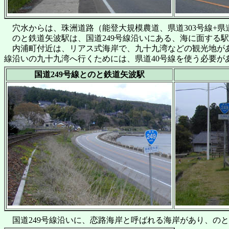
穴水からは、珠洲道路（能登大規模農道、県道303号線+県
のと鉄道矢波駅は、国道249号線沿いにある、海に面する
内浦町付近は、リアス式海岸で、九十九湾などの観光地があ
線沿いの九十九湾へ行くためには、県道40号線を使う必要が
国道249号線とのと鉄道矢波駅
国道249号線沿いに、恋路海岸と呼ばれる海岸があり、のと