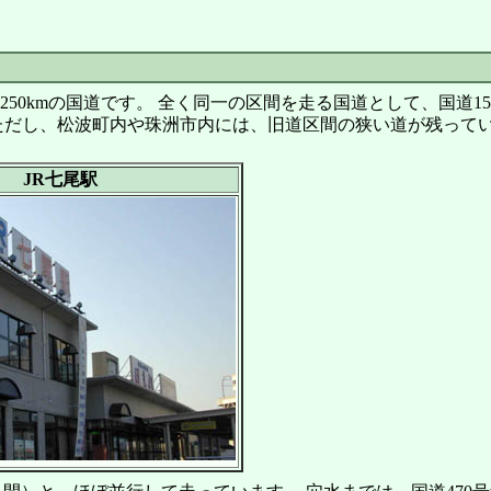
0kmの国道です。 全く同一の区間を走る国道として、国道15
ただし、松波町内や珠洲市内には、旧道区間の狭い道が残って
JR七尾駅