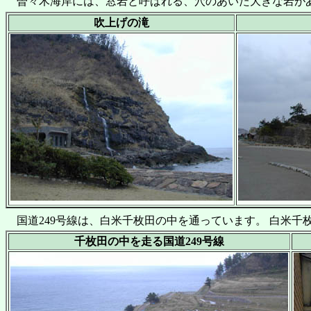
曽々木海岸には、窓岩と呼ばれる、穴のあいた大きな岩が
吹上げの滝
国道249号線は、白米千枚田の中を通っています。 白米千枚
千枚田の中を走る国道249号線