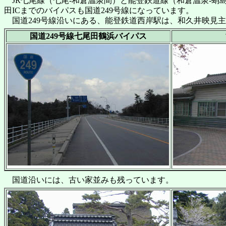
JR七尾線（七尾-和倉温泉間）と能登鉄道線（和倉温泉-蛸島
田ICまでのバイパスも国道249号線になっています。
国道249号線沿いにある、能登鉄道西岸駅は、和久井映見
国道249号線七尾田鶴浜バイパス
国道沿いには、古い家並みも残っています。