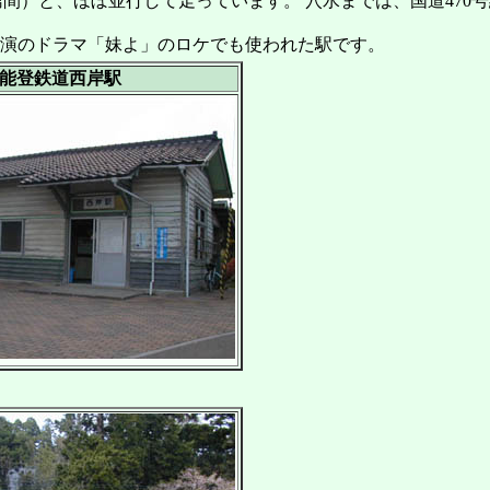
間）と、ほぼ並行して走っています。 穴水までは、国道470
主演のドラマ「妹よ」のロケでも使われた駅です。
能登鉄道西岸駅