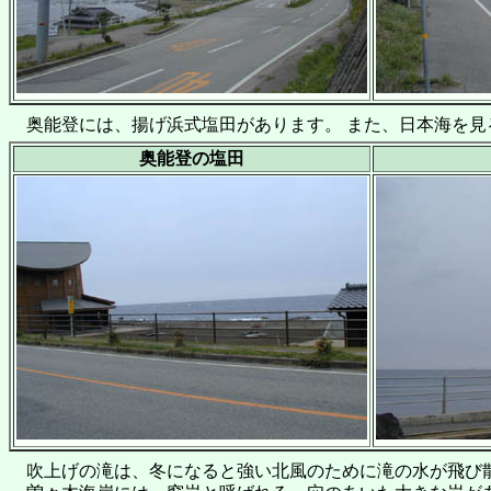
奥能登には、揚げ浜式塩田があります。 また、日本海を見
奥能登の塩田
吹上げの滝は、冬になると強い北風のために滝の水が飛び