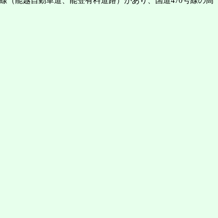
号線（能越自動車道、能登有料道路）があり、国道470号線の高