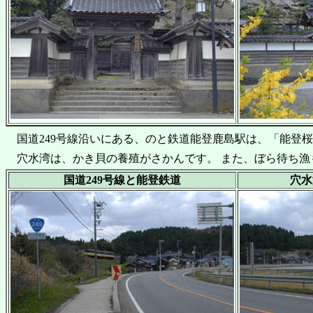
国道249号線沿いにある、のと鉄道能登鹿島駅は、「能登
穴水湾は、かき貝の養殖がさかんです。 また、ぼら待ち漁
国道249号線と能登鉄道
穴水