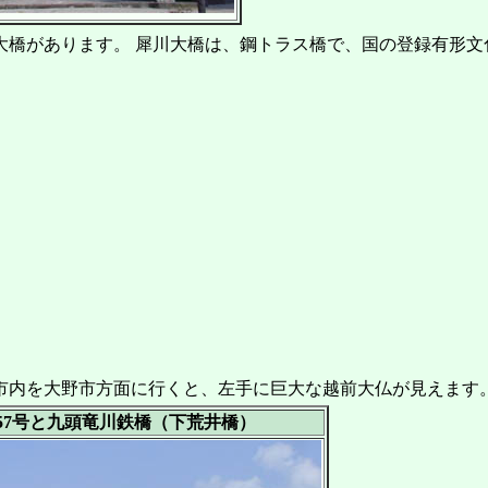
橋があります。 犀川大橋は、鋼トラス橋で、国の登録有形文
山市内を大野市方面に行くと、左手に巨大な越前大仏が見えます
57号と九頭竜川鉄橋（下荒井橋）