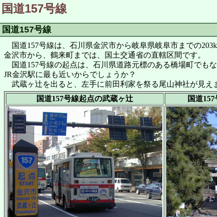
国道157号線
国道157号線
国道157号線は、石川県金沢市から岐阜県岐阜市までの20
金沢市から、鶴来町までは、国土交通省の直轄区間です。
国道157号線の起点は、石川県道路元標のある橋場町でもな
JR金沢駅に最も近いからでしょうか？
武蔵ヶ辻を出ると、左手に前田利家を祭る尾山神社が見え
国道157号線起点の武蔵ヶ辻
国道15