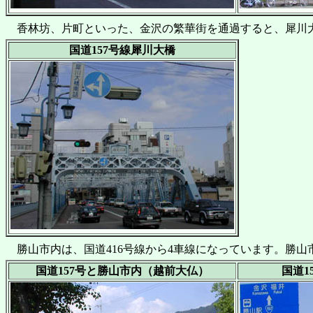
香林坊、片町といった、金沢の繁華街を通過すると、犀川大
国道157号線犀川大橋
勝山市内は、国道416号線から4車線になっています。勝
国道157号と勝山市内（越前大仏）
国道1