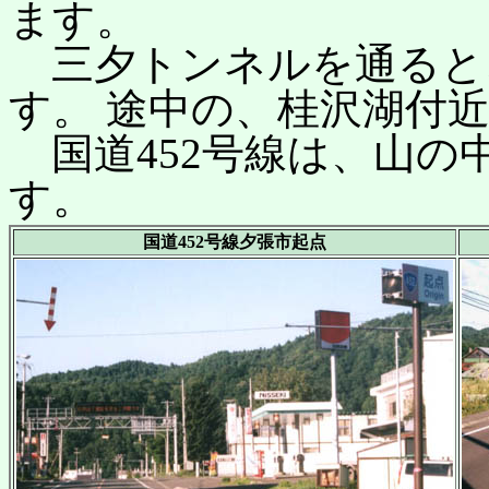
ます。
三夕トンネルを通ると
す。 途中の、桂沢湖付
国道452号線は、山の
す。
国道452号線夕張市起点