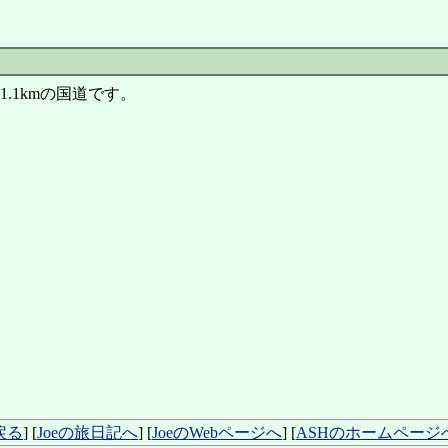
.1kmの国道です。
戻る
] [
Joeの旅日記へ
] [
JoeのWebページへ
] [
ASHのホームページ