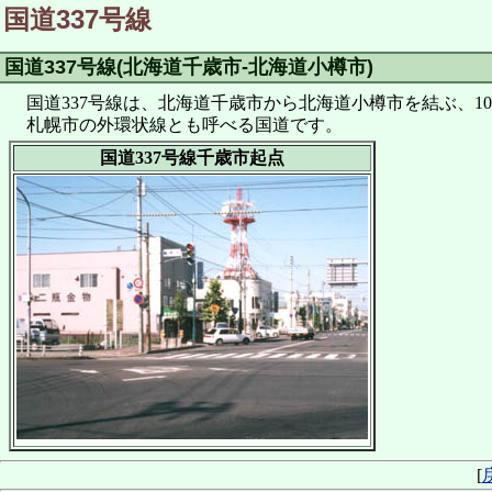
国道337号線
国道337号線(北海道千歳市-北海道小樽市)
国道337号線は、北海道千歳市から北海道小樽市を結ぶ、101
札幌市の外環状線とも呼べる国道です。
国道337号線千歳市起点
[