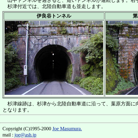
山中トンネルを過ぎると、短いトンネルが連続します。右
杉津付近では、北陸自動車道も並走します。
伊良谷トンネル
第
杉津線跡は、杉津から北陸自動車道に沿って、葉原方面に向か
となります。
Copyright (C)1995-2000
Joe Masumura.
mail :
joe@ash.jp