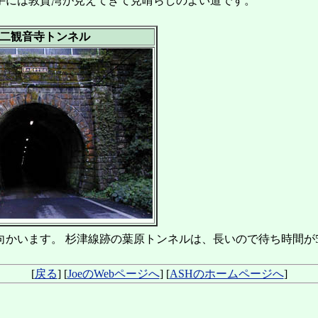
手には敦賀湾が見えてきて見晴らしのよい道です。
二観音寺トンネル
います。 杉津線跡の葉原トンネルは、長いので待ち時間が5分
[
戻る
] [
JoeのWebページへ
] [
ASHのホームページへ
]