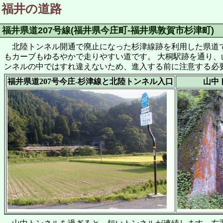
福井の道路
福井県道207号線(福井県今庄町-福井県敦賀市杉津町)
北陸トンネル開通で廃止になった杉津線跡を利用した県道で
もカーブもゆるやかで走りやすい道です。 大桐駅跡を通り、
ンネルの中ではすれ違えないため、進入する前に注意する必
福井県道207号今庄-杉津線と北陸トンネル入口
山中