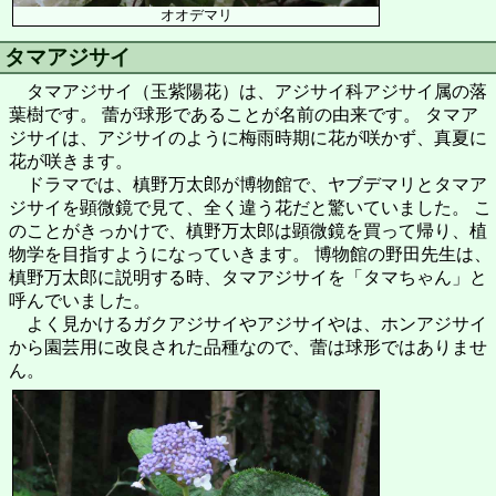
オオデマリ
タマアジサイ
タマアジサイ（玉紫陽花）は、アジサイ科アジサイ属の落
葉樹です。 蕾が球形であることが名前の由来です。 タマア
ジサイは、アジサイのように梅雨時期に花が咲かず、真夏に
花が咲きます。
ドラマでは、槙野万太郎が博物館で、ヤブデマリとタマア
ジサイを顕微鏡で見て、全く違う花だと驚いていました。 こ
のことがきっかけで、槙野万太郎は顕微鏡を買って帰り、植
物学を目指すようになっていきます。 博物館の野田先生は、
槙野万太郎に説明する時、タマアジサイを「タマちゃん」と
呼んでいました。
よく見かけるガクアジサイやアジサイやは、ホンアジサイ
から園芸用に改良された品種なので、蕾は球形ではありませ
ん。