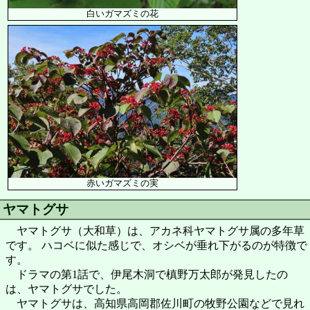
白いガマズミの花
赤いガマズミの実
ヤマトグサ
ヤマトグサ（大和草）は、アカネ科ヤマトグサ属の多年草
です。 ハコベに似た感じで、オシベが垂れ下がるのが特徴で
す。
ドラマの第1話で、伊尾木洞で槙野万太郎が発見したの
は、ヤマトグサでした。
ヤマトグサは、高知県高岡郡佐川町の牧野公園などで見れ