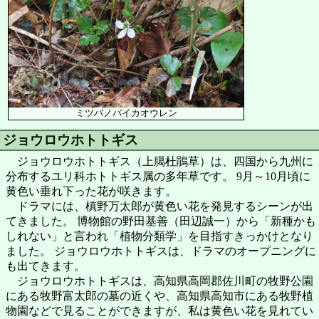
ミツバノバイカオウレン
ジョウロウホトトギス
ジョウロウホトトギス（上臈杜鵑草）は、四国から九州に
分布するユリ科ホトトギス属の多年草です。 9月～10月頃に
黄色い垂れ下った花が咲きます。
ドラマには、槙野万太郎が黄色い花を発見するシーンが出
てきました。 博物館の野田基善（田辺誠一）から「新種かも
しれない」と言われ「植物分類学」を目指すきっかけとなり
ました。 ジョウロウホトトギスは、ドラマのオープニングに
も出てきます。
ジョウロウホトトギスは、高知県高岡郡佐川町の牧野公園
にある牧野富太郎の墓の近くや、高知県高知市にある牧野植
物園などで見ることができますが、私は黄色い花を見れてい