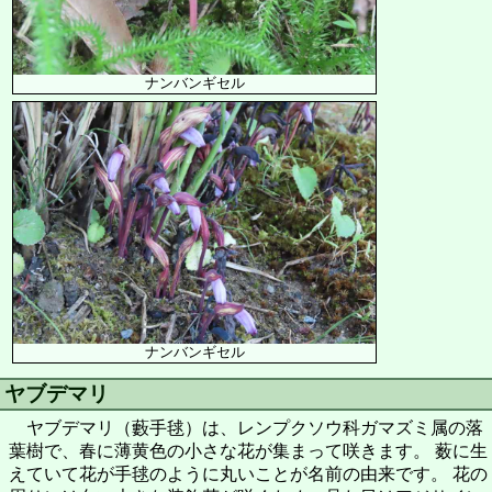
ナンバンギセル
ナンバンギセル
ヤブデマリ
ヤブデマリ（藪手毬）は、レンプクソウ科ガマズミ属の落
葉樹で、春に薄黄色の小さな花が集まって咲きます。 薮に生
えていて花が手毬のように丸いことが名前の由来です。 花の