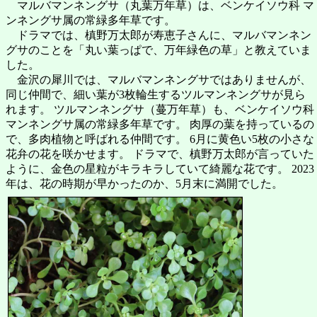
マルバマンネングサ（丸葉万年草）は、ベンケイソウ科 マ
ンネングサ属の常緑多年草です。
ドラマでは、槙野万太郎が寿恵子さんに、マルバマンネン
グサのことを「丸い葉っぱで、万年緑色の草」と教えていま
した。
金沢の犀川では、マルバマンネングサではありませんが、
同じ仲間で、細い葉が3枚輪生するツルマンネングサが見ら
れます。 ツルマンネングサ（蔓万年草）も、ベンケイソウ科
マンネングサ属の常緑多年草です。 肉厚の葉を持っているの
で、多肉植物と呼ばれる仲間です。 6月に黄色い5枚の小さな
花弁の花を咲かせます。 ドラマで、槙野万太郎が言っていた
ように、金色の星粒がキラキラしていて綺麗な花です。 2023
年は、花の時期が早かったのか、5月末に満開でした。