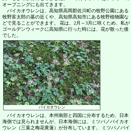
オープニングにも出てきます。
バイカオウレンは、高知県高岡郡佐川町の牧野公園にある
牧野富太郎の墓の近くや、高知県高知市にある牧野植物園な
どで見ることができます。 花は、2月～3月に咲くため、私が
ゴールデンウィークに高知県に行った時には、花が散った後
でした。
バイカオウレン
バイカオウレンは、本州南部と四国に分布するため、日本
海側では見られませんが、日本海側には、ミツバノバイカオ
ウレン（三葉之梅花黄蓮）が分布しています。 ミツバノバイ