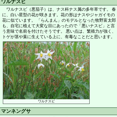
ワルナスビ
ワルナスビ（悪茄子）は、ナス科ナス属の多年草です。 春
に、白い星型の花が咲きます。花の形はナスやジャガイモの
花に似ています。 「らんまん」のモデルとなった牧野富太郎
も、自宅に植えて大変な目にあったので「悪いナスビ」と言
う意味で名前を付けたそうです。 悪い点は、繁殖力が強く、
トゲが茎や葉に生えている上に、有毒なことだと思います。
ワルナスビ
マンネングサ