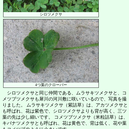
シロツメクサ
4つ葉のクローバー
シロツメクサと同じ仲間である、ムラサキツメクサと、コ
メツブツメクサも犀川の河川敷に咲いているので、写真を撮
りました。 ムラサキツメクサ（紫詰草）は、アカツメクサと
も呼ばれ、花は紫色で、シロツメクサよりも背が高く、三ツ
葉の先は少し細いです。 コメツブツメクサ（米粒詰草）は、
キバナツメクサとも呼ばれ、花は黄色で、背は低く、花や葉