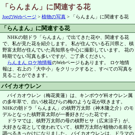
「らんまん」に関連する花
JoeのWebページ
植物の写真
「らんまん」に関連する花
「らんまん」に関連する花
NHKの朝ドラ「らんまん」で出てきた花や、関連する花
で、私が見た花を紹介します。 私が住んでいる石川県と、槙
野富太郎が住んでいた高知県を中心に撮影しています。 花の
時期でない写真も多いですが、ご了承ください。
らんまん ロケ地情報
のWebページもあります。 ロケ地情
報は、右上の「大中小」をクリックすると、すべての写真を
見ることができます。
バイカオウレン
バイカオウレン（梅花黄蓮）は、キンポウゲ科オウレン属
の多年草で、白い5枚花びらの梅のような花が咲きます。
NHKの朝ドラ「らんまん」の槙野万太郎（神木隆之介）のモ
デルとなった槙野富太郎が一番好きだった花です。
ドラマでは、槙野万太郎の母の槙野ヒサ（広末涼子）が、
大好きな花として使われていて、槙野万太郎が植物の名前を
調べるきっかけになりました。 バイカオウレンは、ドラマの