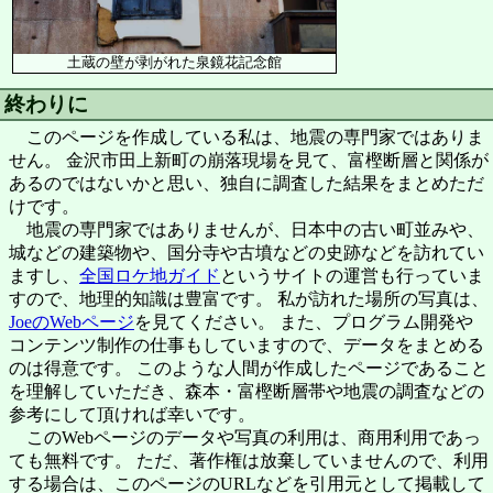
土蔵の壁が剥がれた泉鏡花記念館
終わりに
このページを作成している私は、地震の専門家ではありま
せん。 金沢市田上新町の崩落現場を見て、富樫断層と関係が
あるのではないかと思い、独自に調査した結果をまとめただ
けです。
地震の専門家ではありませんが、日本中の古い町並みや、
城などの建築物や、国分寺や古墳などの史跡などを訪れてい
ますし、
全国ロケ地ガイド
というサイトの運営も行っていま
すので、地理的知識は豊富です。 私が訪れた場所の写真は、
JoeのWebページ
を見てください。 また、プログラム開発や
コンテンツ制作の仕事もしていますので、データをまとめる
のは得意です。 このような人間が作成したページであること
を理解していただき、森本・富樫断層帯や地震の調査などの
参考にして頂ければ幸いです。
このWebページのデータや写真の利用は、商用利用であっ
ても無料です。 ただ、著作権は放棄していませんので、利用
する場合は、このページのURLなどを引用元として掲載して