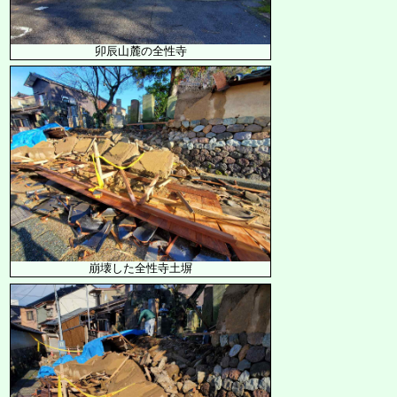
卯辰山麓の全性寺
崩壊した全性寺土塀