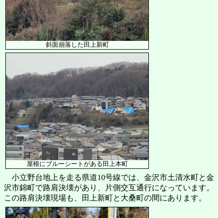
斜面崩落した田上新町
屋根にブルーシートがある田上本町
小立野台地上を走る県道10号線では、金沢市土清水町と金
沢市錦町で路肩決壊があり、片側交互通行になっています。
この路肩決壊現場も、田上新町と大桑町の間にあります。